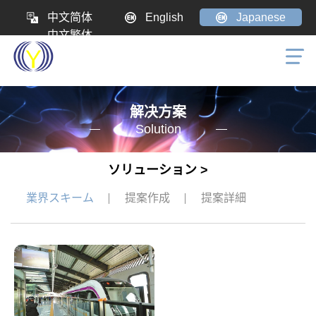
中文简体
English
Japanese
中文繁体
解决方案
Solution
ソリューション >
業界スキーム
提案作成
提案詳細