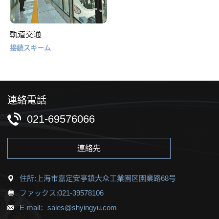
軌道交通
接続スキーム
連絡電話
021-69576066
連絡先
住所:上海市嘉定安亭鎮大众工業園区園業路68号
ファックス:021-39578106
E-mail：sales@shyingyu.com