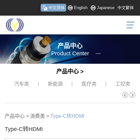
中文简体
English
Japanese
中文繁体
产品中心
Product Center
产品中心 >
汽车类
新能源
医疗类
工控类
产品中心
>
消费类
>
Type-C转HDMI
Type-C转HDMI